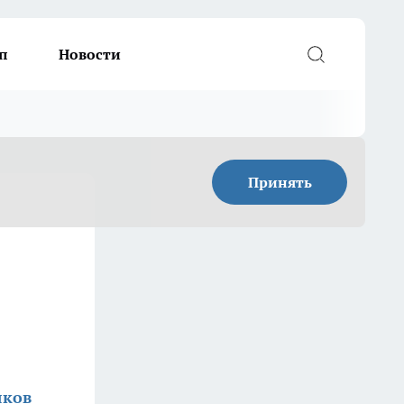
п
Новости
Принять
яков