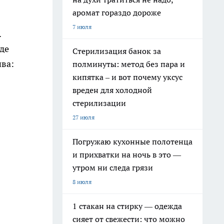
аромат гораздо дороже
7 июля
.
де
Стерилизация банок за
ива:
полминуты: метод без пара и
кипятка – и вот почему уксус
вреден для холодной
стерилизации
27 июля
Погружаю кухонные полотенца
и прихватки на ночь в это —
утром ни следа грязи
8 июля
1 стакан на стирку — одежда
сияет от свежести: что можно