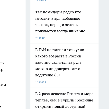
22 июля
Так помидоры редко кто
готовит, а зря: добавляю
чеснок, перец и зелень —
получается всегда шикарно
7 июля
В ГАИ поставили точку: до
какого возраста в России
законно садиться за руль –
тся
можно ли доверить авто
ее
водителю 65+
д
16 июля
ими
В 2 раза дешевле Египта и море
теплее, чем в Турции: россияне
е
открыли новый доступный