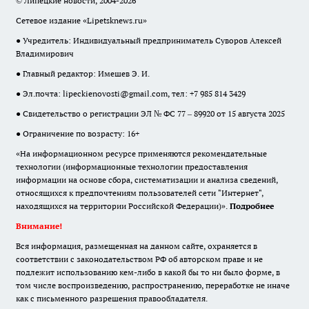
© Липецкие новости, 2004-2026
Сетевое издание «Lipetsknews.ru»
● Учредитель: Индивидуальный предприниматель Суворов Алексей
Владимирович
● Главный редактор: Имешев Э. И.
● Эл.почта:
lipeckienovosti@gmail.com
, тел: +7 985 814 3429
● Свидетельство о регистрации ЭЛ № ФС 77 – 89920 от 15 августа 2025
● Ограничение по возрасту: 16+
«На информационном ресурсе применяются рекомендательные
технологии (информационные технологии предоставления
информации на основе сбора, систематизации и анализа сведений,
относящихся к предпочтениям пользователей сети "Интернет",
находящихся на территории Российской Федерации)».
Подробнее
Внимание!
Вся информация, размещенная на данном сайте, охраняется в
соответствии с законодательством РФ об авторском праве и не
подлежит использованию кем-либо в какой бы то ни было форме, в
том числе воспроизведению, распространению, переработке не иначе
как с письменного разрешения правообладателя.