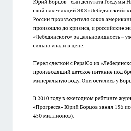
Юрий Борцов - сын депутата Госдумы Ни
свой пакет акций ЭКЗ «Лебедянский» к
России производителя соков американц
произошло до кризиса, и российские э
«Лебедянского» за дальновидность – у
сильно упали в цене.
Перед сделкой с PepsiCо из «Лебедянск
производящий детское питание под бр
минеральную воду. Они остались у Бор
В 2010 году в ежегодном рейтинге жур
«Прогресса» Юрий Борцов занял 156 по
450 миллионов).