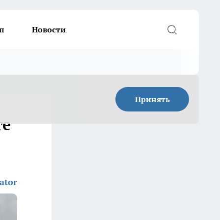
п
Новости
Принять
те
ator