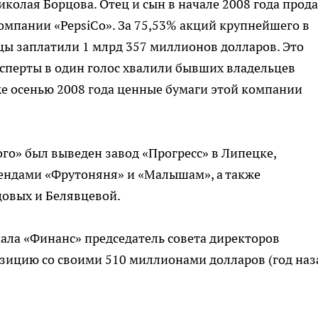
колая Борцова. Отец и сын в начале 2008 года прод
омпании «PepsiCo». За 75,53% акций крупнейшего в
ы заплатили 1 млрд 357 миллионов долларов. Это
ксперты в один голос хвалили бывших владельцев
же осенью 2008 года ценные бумаги этой компании
ого» был выведен завод «Прогресс» в Липецке,
ендами «Фрутоняня» и «Малышам», а также
цовых и Белявцевой.
нала «Финанс» председатель совета директоров
зицию со своими 510 миллионами долларов (год наза