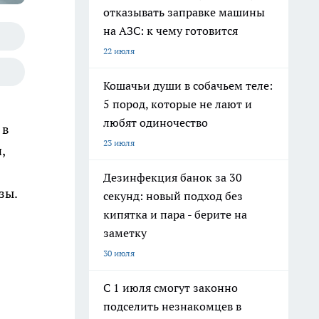
отказывать заправке машины
на АЗС: к чему готовится
22 июля
Кошачьи души в собачьем теле:
5 пород, которые не лают и
любят одиночество
 в
23 июля
,
Дезинфекция банок за 30
зы.
секунд: новый подход без
кипятка и пара - берите на
заметку
30 июля
С 1 июля смогут законно
подселить незнакомцев в