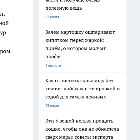
полезную вещь
н,
27 июля
чной
Зачем картошку ошпаривают
гур
кипятком перед жаркой:
приём, о котором молчат
ыром
профи
1 августа
Как отчистить сковороду без
химии: лайфхак с газировкой и
содой для самых ленивых
23 июля
Эти 5 вещей нельзя прощать
кошке, чтобы она не обнаглела
сверх меры: советы эксперта