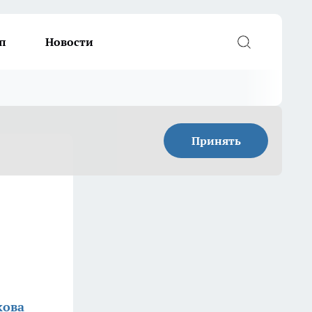
п
Новости
Принять
кова