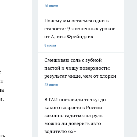
26 июля
Почему мы остаёмся одни в
старости: 9 жизненных уроков
от Алисы Фрейндлих
9 июля
Смешиваю соль с зубной
пастой и чищу поверхности:
е
результат чище, чем от хлорки
нт —
22 июля
на
и.
В ГАИ поставили точку: до
какого возраста в России
законно садиться за руль –
можно ли доверить авто
водителю 65+
ть