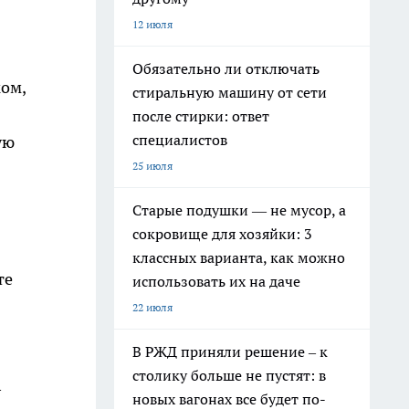
12 июля
Обязательно ли отключать
ком,
стиральную машину от сети
после стирки: ответ
специалистов
ую
25 июля
Старые подушки — не мусор, а
сокровище для хозяйки: 3
классных варианта, как можно
те
использовать их на даче
22 июля
В РЖД приняли решение – к
столику больше не пустят: в
—
новых вагонах все будет по-