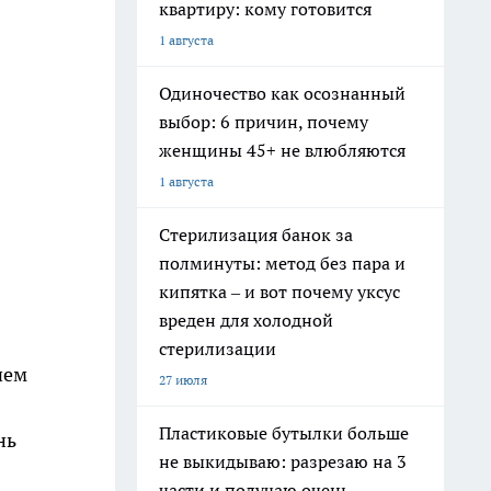
квартиру: кому готовится
1 августа
Одиночество как осознанный
выбор: 6 причин, почему
женщины 45+ не влюбляются
1 августа
Стерилизация банок за
полминуты: метод без пара и
кипятка – и вот почему уксус
вреден для холодной
стерилизации
чем
27 июля
Пластиковые бутылки больше
нь
не выкидываю: разрезаю на 3
части и получаю очень