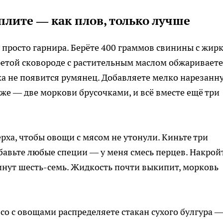
плите — как плов, только лучше
е просто гарнира. Берёте 400 граммов свинины с жир
ретой сковороде с растительным маслом обжариваете
ока не появится румянец. Добавляете мелко нарезанн
 же — две моркови брусочками, и всё вместе ещё три
ерха, чтобы овощи с мясом не утонули. Киньте три
обавьте любые специи — у меня смесь перцев. Накрой
инут шесть-семь. Жидкость почти выкипит, морковь
со с овощами распределяете стакан сухого булгура 