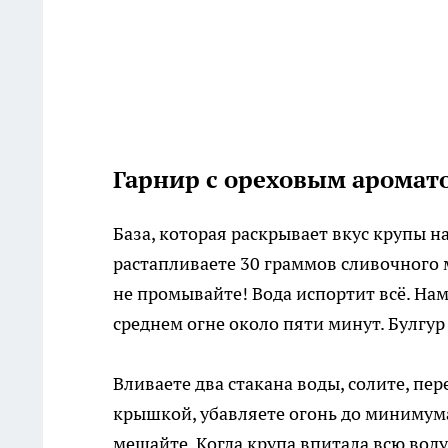
Гарнир с ореховым аромато
База, которая раскрывает вкус крупы на 
растапливаете 30 граммов сливочного 
не промывайте! Вода испортит всё. Нам
среднем огне около пяти минут. Булгур
Вливаете два стакана воды, солите, пе
крышкой, убавляете огонь до минимума
мешайте. Когда крупа впитала всю вод