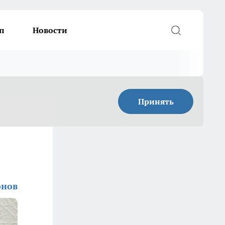
п
Новости
Принять
онов