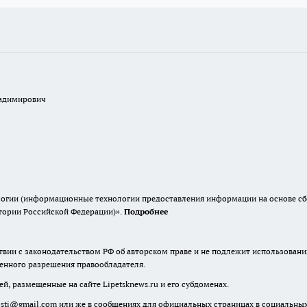
ладимирович
гии (информационные технологии предоставления информации на основе сбор
итории Российской Федерации)».
Подробнее
твии с законодательством РФ об авторском праве и не подлежит использовани
менного разрешения правообладателя.
й, размещенные на сайте Lipetsknews.ru и его субдоменах.
ti@gmail.com или же в сообщениях для официальных страницах в социальных сет