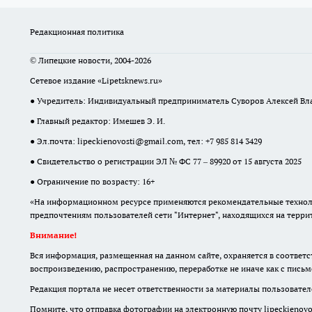
Редакционная политика
© Липецкие новости, 2004-2026
Сетевое издание «Lipetsknews.ru»
● Учредитель: Индивидуальный предприниматель Суворов Алексей В
● Главный редактор: Имешев Э. И.
● Эл.почта:
lipeckienovosti@gmail.com
, тел: +7 985 814 3429
● Свидетельство о регистрации ЭЛ № ФС 77 – 89920 от 15 августа 2025
● Ограничение по возрасту: 16+
«На информационном ресурсе применяются рекомендательные техноло
предпочтениям пользователей сети "Интернет", находящихся на терр
Внимание!
Вся информация, размещенная на данном сайте, охраняется в соответс
воспроизведению, распространению, переработке не иначе как с пись
Редакция портала не несет ответственности за материалы пользователе
Помните, что отправка фотографии на электронную почту lipeckienovos