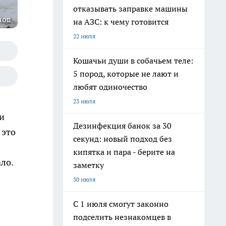
отказывать заправке машины
нов
на АЗС: к чему готовится
22 июля
Кошачьи души в собачьем теле:
5 пород, которые не лают и
любят одиночество
23 июля
ри
Дезинфекция банок за 30
 это
секунд: новый подход без
кипятка и пара - берите на
ло.
заметку
30 июля
С 1 июля смогут законно
подселить незнакомцев в