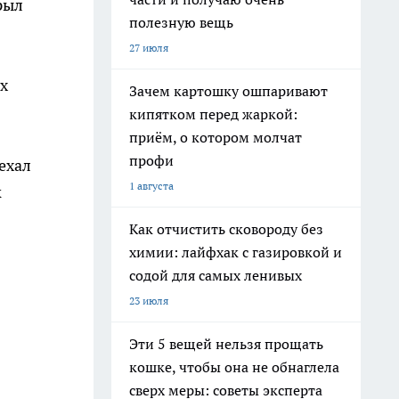
рыл
полезную вещь
27 июля
ых
Зачем картошку ошпаривают
кипятком перед жаркой:
приём, о котором молчат
профи
ехал
1 августа
к
Как отчистить сковороду без
химии: лайфхак с газировкой и
содой для самых ленивых
23 июля
Эти 5 вещей нельзя прощать
кошке, чтобы она не обнаглела
сверх меры: советы эксперта