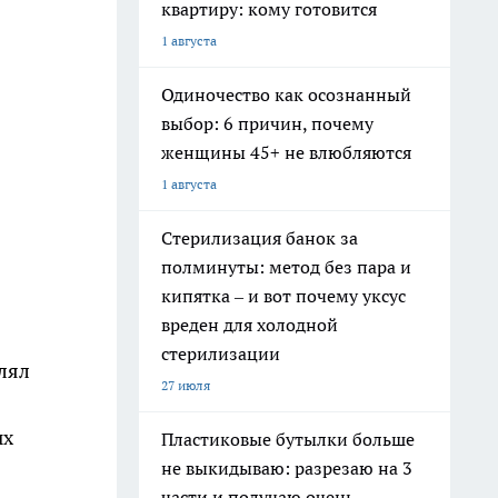
квартиру: кому готовится
1 августа
Одиночество как осознанный
выбор: 6 причин, почему
женщины 45+ не влюбляются
1 августа
Стерилизация банок за
полминуты: метод без пара и
кипятка – и вот почему уксус
вреден для холодной
стерилизации
влял
27 июля
ых
Пластиковые бутылки больше
не выкидываю: разрезаю на 3
части и получаю очень