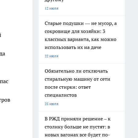
12 июля
Старые подушки — не мусор, а
сокровище для хозяйки: 3
й
классных варианта, как можно
использовать их на даче
да
22 июля
Обязательно ли отключать
стиральную машину от сети
апас
после стирки: ответ
специалистов
тров
25 июля
В РЖД приняли решение – к
столику больше не пустят: в
новых вагонах все будет по-