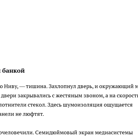
й банкой
вую Ниву, — тишина. Захлопнул дверь, и окружающий 
 двери закрывались с жестяным звоном, а на скорост
плотнители стекол. Здесь шумоизоляция ощущается
анели не люфтят.
о очеловечили. Семидюймовый экран медиасистемы