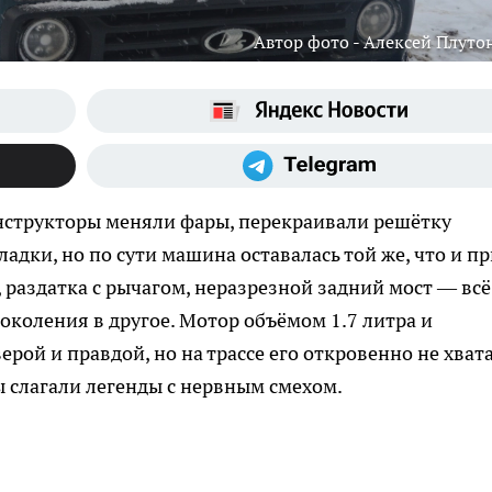
Автор фото - Алексей Плуто
онструкторы меняли фары, перекраивали решётку
адки, но по сути машина оставалась той же, что и п
раздатка с рычагом, неразрезной задний мост — всё
околения в другое. Мотор объёмом 1.7 литра и
ой и правдой, но на трассе его откровенно не хвата
ы слагали легенды с нервным смехом.