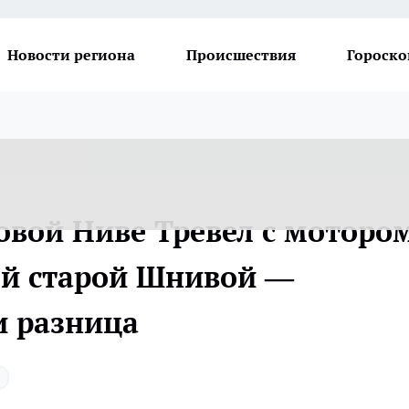
Новости региона
Происшествия
Гороско
овой Ниве Тревел с моторо
оей старой Шнивой —
и разница